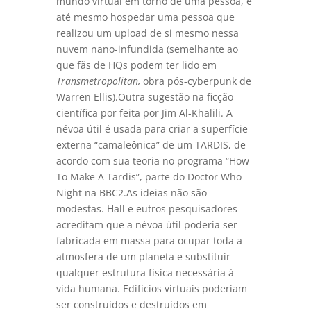
mundo virtual em torno de uma pessoa, e
até mesmo hospedar uma pessoa que
realizou um upload de si mesmo nessa
nuvem nano-infundida (semelhante ao
que fãs de HQs podem ter lido em
Transmetropolitan,
obra pós-cyberpunk de
Warren Ellis).Outra sugestão na ficção
científica por feita por Jim Al-Khalili. A
névoa útil é usada para criar a superfície
externa “camaleônica” de um TARDIS, de
acordo com sua teoria no programa “How
To Make A Tardis”, parte do Doctor Who
Night na BBC2.As ideias não são
modestas. Hall e eutros pesquisadores
acreditam que a névoa útil poderia ser
fabricada em massa para ocupar toda a
atmosfera de um planeta e substituir
qualquer estrutura física necessária à
vida humana. Edifícios virtuais poderiam
ser construídos e destruídos em