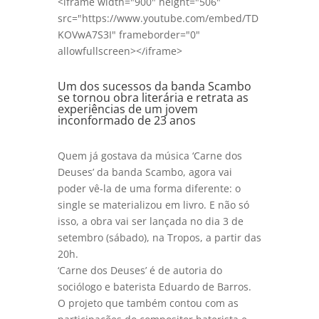
<iframe width="900" height="506"
src="https://www.youtube.com/embed/TD
KOVwA7S3I" frameborder="0"
allowfullscreen></iframe>
Um dos sucessos da banda Scambo
se tornou obra literária e retrata as
experiências de um jovem
inconformado de 23 anos
Quem já gostava da música ‘Carne dos
Deuses’ da banda Scambo, agora vai
poder vê-la de uma forma diferente: o
single se materializou em livro. E não só
isso, a obra vai ser lançada no dia 3 de
setembro (sábado), na Tropos, a partir das
20h.
‘Carne dos Deuses’ é de autoria do
sociólogo e baterista Eduardo de Barros.
O projeto que também contou com as